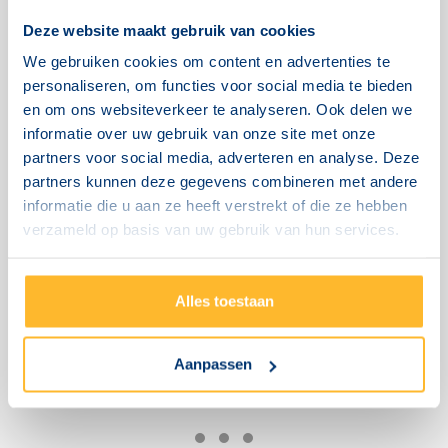
snel mijn VCA diploma zou halen. Via VCAexamen.nl
Deze website maakt gebruik van cookies
kon ik na het weekend gelukkig al meteen terecht!
We gebruiken cookies om content en advertenties te
personaliseren, om functies voor social media te bieden
Omdat ik er zeker van wilde zijn dat ik zou slagen
en om ons websiteverkeer te analyseren. Ook delen we
heb ik dat weekend ook de VCA e-learning
informatie over uw gebruik van onze site met onze
partners voor social media, adverteren en analyse. Deze
doorlopen. Ik ben met vlag en wimpel geslaagd!”
partners kunnen deze gegevens combineren met andere
informatie die u aan ze heeft verstrekt of die ze hebben
Anne
verzameld op basis van uw gebruik van hun services.
INTERCEDENT
Alles toestaan
Aanpassen