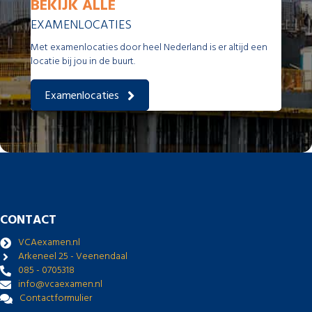
BEKIJK ALLE
EXAMENLOCATIES
Met examenlocaties door heel Nederland is er altijd een
locatie bij jou in de buurt.
Examenlocaties
CONTACT
VCAexamen.nl
Arkeneel 25 - Veenendaal
085 - 0705318
info@vcaexamen.nl
Contactformulier