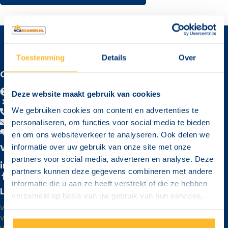
Toestemming
Details
Over
CONTACT
VCAexamen.nl
Deze website maakt gebruik van cookies
Arkeneel 25 - Veenendaal
We gebruiken cookies om content en advertenties te
085 - 0705318
info@vcaexamen.nl
personaliseren, om functies voor social media te bieden
Contactformulier
en om ons websiteverkeer te analyseren. Ook delen we
VOLG ONS
informatie over uw gebruik van onze site met onze
partners voor social media, adverteren en analyse. Deze
LinkedIn
partners kunnen deze gegevens combineren met andere
Facebook
informatie die u aan ze heeft verstrekt of die ze hebben
LOCATIES
verzameld op basis van uw gebruik van hun services.
VCA Examen Amsterdam
VCA Examen Breda