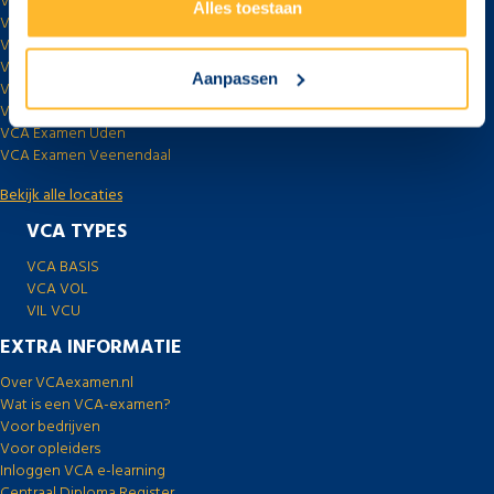
VCA Examen Den Haag
Alles toestaan
VCA Examen Eindhoven
VCA Examen Emmen
VCA Examen Goes
Aanpassen
VCA Examen Rotterdam
VCA Examen Terneuzen
VCA Examen Uden
VCA Examen Veenendaal
Bekijk alle locaties
VCA TYPES
VCA BASIS
VCA VOL
VIL VCU
EXTRA INFORMATIE
Over VCAexamen.nl
Wat is een VCA-examen?
Voor bedrijven
Voor opleiders
Inloggen VCA e-learning
Centraal Diploma Register