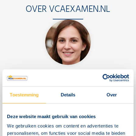
OVER VCAEXAMEN.NL
"Voor mijn nieuwe baan was het belangrijk dat ik
snel mijn VCA diploma zou halen. Via VCAexamen.nl
Toestemming
Details
Over
kon ik na het weekend gelukkig al meteen terecht!
Omdat ik er zeker van wilde zijn dat ik zou slagen
Deze website maakt gebruik van cookies
heb ik dat weekend ook de VCA e-learning
We gebruiken cookies om content en advertenties te
personaliseren, om functies voor social media te bieden