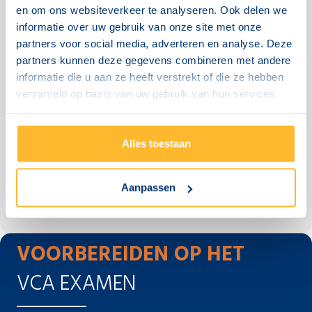
doorlopen. Ik ben met vlag en wimpel geslaagd!”
en om ons websiteverkeer te analyseren. Ook delen we
informatie over uw gebruik van onze site met onze
Anne
partners voor social media, adverteren en analyse. Deze
INTERCEDENT
partners kunnen deze gegevens combineren met andere
informatie die u aan ze heeft verstrekt of die ze hebben
verzameld op basis van uw gebruik van hun services.
Alles toestaan
Aanpassen
Testimonial Slide 1
Testimonial Slide 2
Testimonial Slide 3
VOORBEREIDEN OP HET
VCA EXAMEN