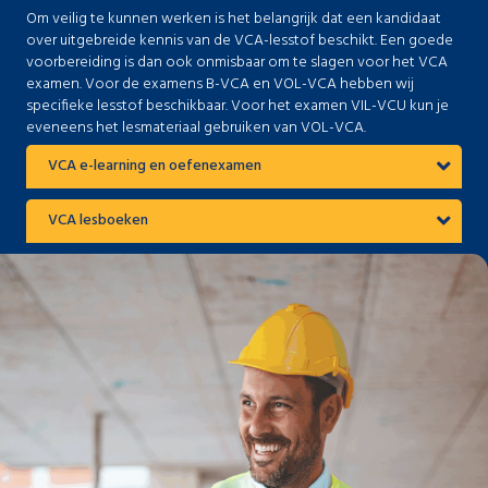
Om veilig te kunnen werken is het belangrijk dat een kandidaat
over uitgebreide kennis van de VCA-lesstof beschikt. Een goede
voorbereiding is dan ook onmisbaar om te slagen voor het VCA
examen. Voor de examens B-VCA en VOL-VCA hebben wij
specifieke lesstof beschikbaar. Voor het examen VIL-VCU kun je
eveneens het lesmateriaal gebruiken van VOL-VCA.
VCA e-learning en oefenexamen
VCA lesboeken