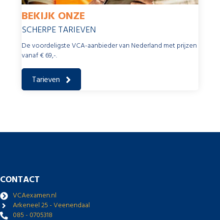
BEKIJK ONZE
SCHERPE TARIEVEN
De voordeligste VCA-aanbieder van Nederland met prijzen
vanaf € 69,-.
Tarieven
CONTACT
VCAexamen.nl
Arkeneel 25 - Veenendaal
085 - 0705318