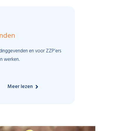
enden
idinggevenden en voor ZZP’ers
an werken.
Meer lezen