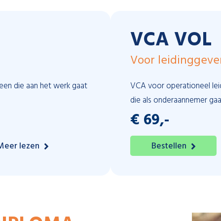
VCA VOL
Voor leidinggev
reen die aan het werk gaat
VCA voor operationeel le
die als onderaannemer ga
€ 69,-
Meer lezen
Bestellen