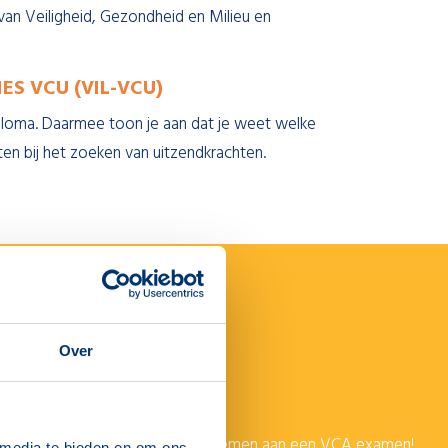
an Veiligheid, Gezondheid en Milieu en
S VCU (VIL-VCU)
iploma. Daarmee toon je aan dat je weet welke
en bij het zoeken van uitzendkrachten.
ATIE
Over
 nooit ver te reizen om deel te nemen aan een VCA examen!
 media te bieden en om ons