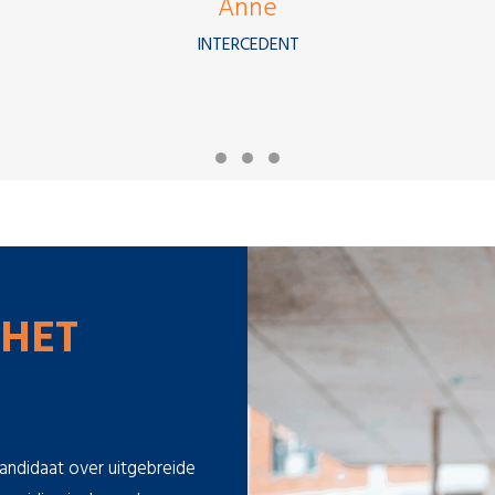
Anne
INTERCEDENT
Testimonial Slide 1
Testimonial Slide 2
Testimonial Slide 3
 HET
kandidaat over uitgebreide