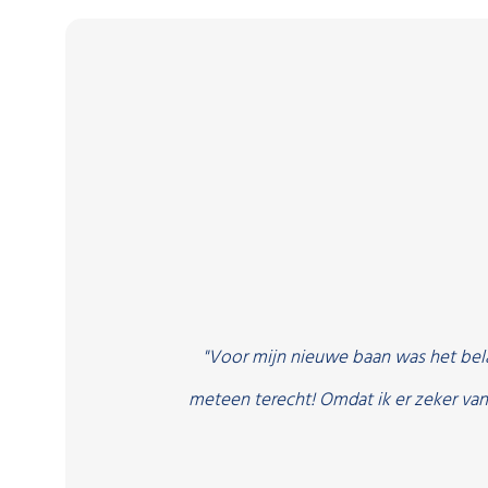
n project
"Voor mijn nieuwe baan was het bela
jn laatste
meteen terecht! Omdat ik er zeker van
tad.”