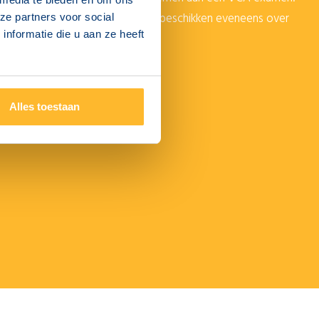
baar met het openbaar vervoer en beschikken eveneens over
ze partners voor social
nformatie die u aan ze heeft
Alles toestaan