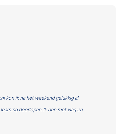
“Ik doe
de de
nl kon ik na het weekend gelukkig al
learning doorlopen. Ik ben met vlag en