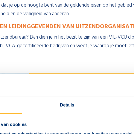
dat je op de hoogte bent van de geldende eisen op het gebied v
gheid en de veiligheid van anderen.
 EN LEIDINGGEVENDEN VAN UITZENDORGANISATIE
itzendbureau? Dan dien je in het bezit te zijn van een VIL-VCU d
bij VCA-gecertificeerde bedrijven en weet je waarop je moet lett
VCA EXAMENLOC
Details
DEVENTER
 van cookies
Woon je in Deventer of omgeving? Dan hoef je
ent en advertenties te personaliseren, om functies voor social