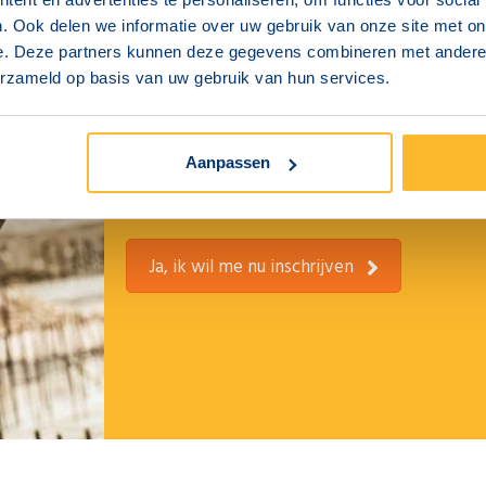
Al onze examenlocaties zijn uitstekend bereik
. Ook delen we informatie over uw gebruik van onze site met on
e. Deze partners kunnen deze gegevens combineren met andere i
parkeergelegenheid.
erzameld op basis van uw gebruik van hun services.
ADRES VCA LOCATIE DEVENTER
Spuipad 1
Aanpassen
7417 WM Deventer
Ja, ik wil me nu inschrijven