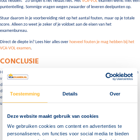
fout hebben." Zo simpel is het helaas niet. Het
VCA-VOL
examen werkt met een
puntentelling
. Sommige vragen wegen zwaarder of leveren deelpunten op.
Stuur daarom in je voorbereiding niet op het aantal fouten, maar op je totale
score. Alleen zo weet je zeker of je voldoet aan de eisen van het
examenbureau.
Direct de diepte in? Lees hier alles over
hoeveel fouten je mag hebben bij het
VCA-VOL examen
.
CONCLUSIE
Hoeveel vragen heeft het
VCA-VOL examen
? Je krijgt in totaal 60 vragen
voor je kiezen. Bij je voorbereiding is het dus essentieel dat je niet alleen
de stof kent, maar ook het juiste tempo weet vast te houden. Oefen
daarom vooraf met een
VCA-proefexamen
, plan vervolgens je VCA-VOL
Toestemming
Details
Over
examen in en kies een van de examenlocaties die voor jou het beste
uitkomt.
Deze website maakt gebruik van cookies
We gebruiken cookies om content en advertenties te
personaliseren, om functies voor social media te bieden