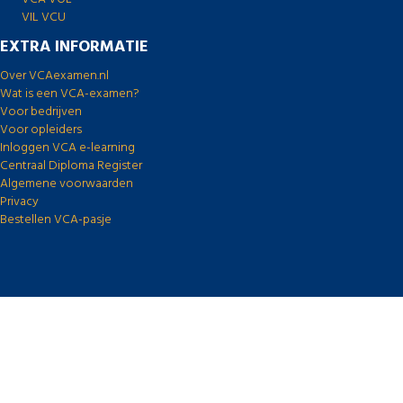
VIL VCU
EXTRA INFORMATIE
Over VCAexamen.nl
Wat is een VCA-examen?
Voor bedrijven
Voor opleiders
Inloggen VCA e-learning
Centraal Diploma Register
Algemene voorwaarden
Privacy
Bestellen VCA-pasje