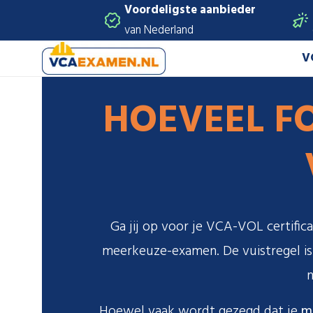
Voordeligste aanbieder
van Nederland
V
HOEVEEL FO
Ga jij op voor je VCA-VOL certific
meerkeuze-examen. De vuistregel is: 
n
Hoewel vaak wordt gezegd dat je
m