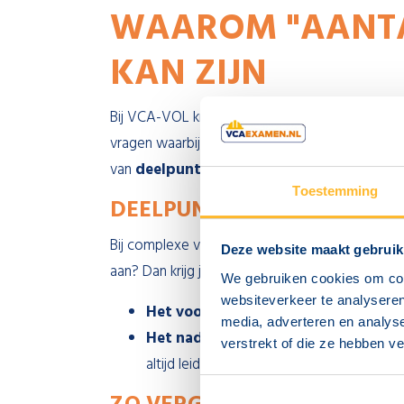
WAAROM "AANTA
KAN ZIJN
Bij VCA-VOL krijg je te maken met verschillen
vragen waarbij je meerdere juiste antwoorden
van
deelpunten
om de hoek kijken.
Toestemming
DEELPUNTEN MAKEN HET V
Bij complexe vragen kun je punten 'sprokkelen'.
Deze website maakt gebruik
aan? Dan krijg je vaak alsnog een deel van de p
We gebruiken cookies om cont
websiteverkeer te analyseren
Het voordeel:
Je kunt met meer dan 21 '
media, adverteren en analys
Het nadeel:
Als je cruciale onderdelen va
verstrekt of die ze hebben v
altijd leidend, niet het aantal rode kruisjes.