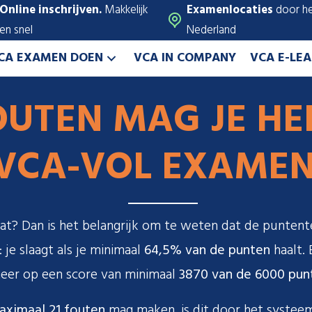
Online inschrijven.
Makkelijk
Examenlocaties
door he
en snel
Nederland
CA EXAMEN DOEN
VCA IN COMPANY
VCA E-LE
UTEN MAG JE HEB
VCA-VOL EXAMEN
aat? Dan is het belangrijk om te weten dat de puntente
je slaagt als je minimaal
64,5% van de punten
haalt.
eer op een score van minimaal
3870 van de 6000 pun
aximaal 21 fouten
mag maken, is dit door het systeem 