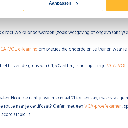
NGSKANS VOOR VCA-VOL
Aanpassen
lt? Een goede voorbereiding is voor het VOL examen echt
k direct welke onderwerpen (zoals wetgeving of ongevalsanalyse
CA-VOL e-learning
om precies die onderdelen te trainen waar je
iel boven de grens van 64,5% zitten, is het tijd om je
VCA-VOL
. Houd de richtlijn van maximaal 21 fouten aan, maar staar je h
e route naar je certificaat? Oefen met een
VCA-proefexamen
, s
core stabiel is.