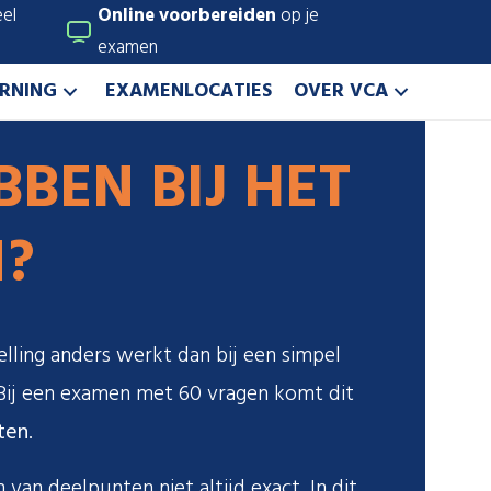
el
Online voorbereiden
op je
examen
ARNING
EXAMENLOCATIES
OVER VCA
BEN BIJ HET
?
lling anders werkt dan bij een simpel
 Bij een examen met 60 vragen komt dit
ten
.
van deelpunten niet altijd exact. In dit