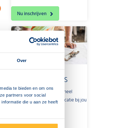
D
Nu inschrijven
ok
teem
Over
BEKIJK ALLE
oed
EXAMENLOCATIES
 media te bieden en om ons
Met examenlocaties door heel
ze partners voor social
akt.
Nederland is er altijd een locatie bij jou
nformatie die u aan ze heeft
s dus
in de buurt.
Examenlocaties