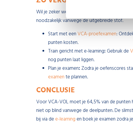
ZO VERGROOT JE JE SLAGI
Wil je zeker weten dat je die 3870 punten haa
noodzakelijk vanwege de uitgebreide stof.
Start met een
VCA-proefexamen
: Ontde
punten kosten.
Train gericht met e-learning
:
Gebruik de
V
nog punten laat liggen.
Plan je examen
:
Zodra je oefenscores stab
examen
te plannen.
CONCLUSIE
Voor VCA-VOL moet je 64,5% van de punten halen
niet op blind vanwege de deelpunten. De slimst
bij via de
e-learning
en boek je examen zodra je s