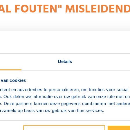
L FOUTEN" MISLEIDEN
de soorten vragen. Naast de standaard meerkeuzevragen zijn er o
 moet aanklikken of items moet koppelen. Hierdoor komt het sys
Details
ERSCHIL
 Heb je een vraag met drie juiste antwoorden en klik je er twee g
 van cookies
unten.
ent en advertenties te personaliseren, om functies voor social
. Ook delen we informatie over uw gebruik van onze site met on
foutjes' (foutieve vinkjes) toch slagen omdat je veel deelpunten p
e. Deze partners kunnen deze gegevens combineren met andere i
n een vraag mist, verlies je snel veel punten. Je score in punten i
erzameld op basis van uw gebruik van hun services.