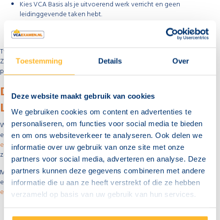
Kies VCA Basis als je uitvoerend werk verricht en geen
leidinggevende taken hebt.
Kies VCA VOL als je werkzaam bent als leidinggevende,
toezichthouder of wanneer je als ZZP’er opdrachten aanneemt.
Twijfel je nog steeds? Informeer dan bij je opdrachtgever of werkgever.
Zij bepalen uiteindelijk welk certificaat verplicht is voor toegang tot het
Toestemming
Details
Over
project
DIRECT JE EXAMEN BOEKEN EN EEN
Deze website maakt gebruik van cookies
LOCATIE KIEZEN
We gebruiken cookies om content en advertenties te
personaliseren, om functies voor social media te bieden
Weet je welk certificaat je nodig hebt? Wacht dan niet langer en leg je
examendatum vast. Voor uitvoerende professionals is het
VCA Basis
en om ons websiteverkeer te analyseren. Ook delen we
examen
de juiste keuze. Heb je een leidinggevende rol of werk je als
informatie over uw gebruik van onze site met onze
zelfstandige? Schrijf je dan in voor het
VCA VOL examen
.
partners voor social media, adverteren en analyse. Deze
partners kunnen deze gegevens combineren met andere
Met meer dan 50 locaties door heel Nederland is er altijd een
examenplaats bij jou in de buurt. Bekijk ons actuele overzicht met
informatie die u aan ze heeft verstrekt of die ze hebben
examenlocaties
en claim direct jouw plek.
verzameld op basis van uw gebruik van hun services.