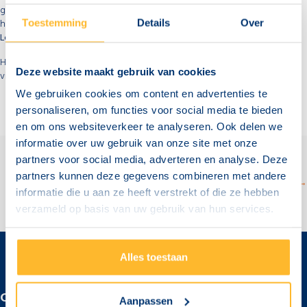
gesteld zijn aan de certificering. Sectorinstituut Transport en Logistiek
heeft ons het certificaat
‘Gecertificeerd exameninstelling Transport &
Toestemming
Details
Over
Logistiek’
verstrekt.
Het overzicht en de certificering van het SOOB Subidiepunt zijn terug te
Deze website maakt gebruik van cookies
vinden op het
online overzicht van SOOB
We gebruiken cookies om content en advertenties te
personaliseren, om functies voor social media te bieden
en om ons websiteverkeer te analyseren. Ook delen we
informatie over uw gebruik van onze site met onze
partners voor social media, adverteren en analyse. Deze
partners kunnen deze gegevens combineren met andere
POSTS
Nieuw: examen Basis VCA Oekraïens! →
informatie die u aan ze heeft verstrekt of die ze hebben
verzameld op basis van uw gebruik van hun services.
NAVIGATION
Alles toestaan
CONTACT
Aanpassen